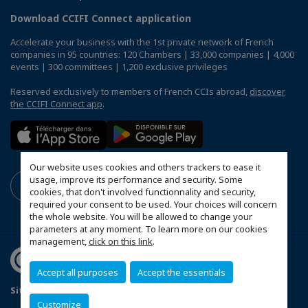
Download CCIFI Connect application
Accelerate your business with the 1st private network of French
companies in 95 countries: 120 Chambers | 33,000 companies | 4,000
events | 300 committees | 1,200 exclusive privileges
Reserved exclusively to members of French CCIs abroad,
discover
the CCIFI Connect app
.
Our website uses cookies and others trackers to ease it
usage, improve its performance and security. Some
cookies, that don't involved functionnality and security,
required your consent to be used. Your choices will concern
the whole website. You will be allowed to change your
parameters at any moment. To learn more on our cookies
management,
click on this link
.
Accept all purposes
Accept the essentials
Sitemap
Terms & Conditions
Privacy
Disclaimer
Customize