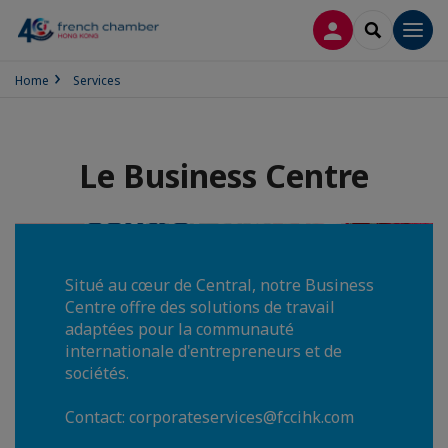
LOG IN
SEARCH
Men
Home
Services
Le Business Centre
Situé au cœur de Central, notre Business
Centre offre des solutions de travail
adaptées pour la communauté
internationale d'entrepreneurs et de
sociétés.
Contact: corporateservices@fccihk.com