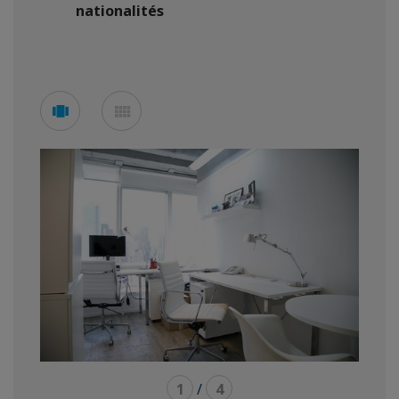
nationalités
See
See
carousel
mosaic
mode
mode
1
/
4